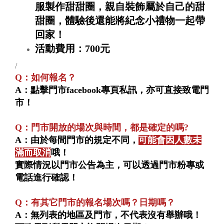
服製作甜甜圈，親自裝飾屬於自己的甜
甜圈，體驗後還能將紀念小禮物一起帶
回家！
活動費用：700元
/
Q：如何報名？
A：點擊門市facebook專頁私訊，亦可直接致電門
市！
Q：門市開放的場次與時間，都是確定的嗎?
A：由於每間門市的規定不同，
可能會因人數未
滿而取消
哦！
實際情況以門市公告為主，可以透過門市粉專或
電話進行確認！
Q：有其它門市的報名場次嗎？日期嗎？
A：無列表的地區及門市，不代表沒有舉辦哦！